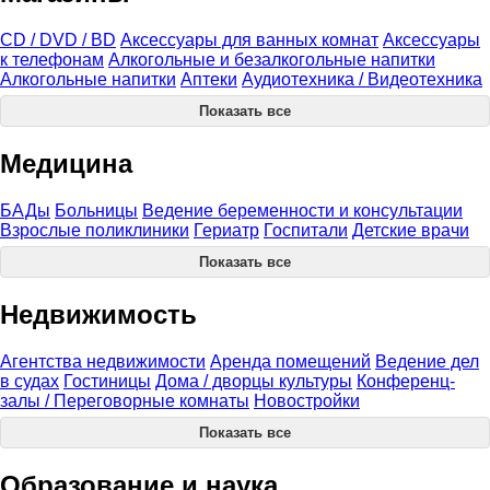
CD / DVD / BD
Аксессуары для ванных комнат
Аксессуары
к телефонам
Алкогольные и безалкогольные напитки
Алкогольные напитки
Аптеки
Аудиотехника / Видеотехника
Показать все
Медицина
БАДы
Больницы
Ведение беременности и консультации
Взрослые поликлиники
Гериатр
Госпитали
Детские врачи
Показать все
Недвижимость
Агентства недвижимости
Аренда помещений
Ведение дел
в судах
Гостиницы
Дома / дворцы культуры
Конференц-
залы / Переговорные комнаты
Новостройки
Показать все
Образование и наука