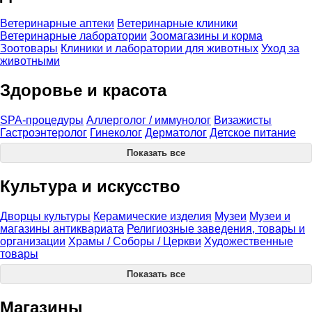
Ветеринарные аптеки
Ветеринарные клиники
Ветеринарные лаборатории
Зоомагазины и корма
Зоотовары
Клиники и лаборатории для животных
Уход за
животными
Здоровье и красота
SPA-процедуры
Аллерголог / иммунолог
Визажисты
Гастроэнтеролог
Гинеколог
Дерматолог
Детское питание
Показать все
Культура и искусство
Дворцы культуры
Керамические изделия
Музеи
Музеи и
магазины антиквариата
Религиозные заведения, товары и
организации
Храмы / Соборы / Церкви
Художественные
товары
Показать все
Магазины