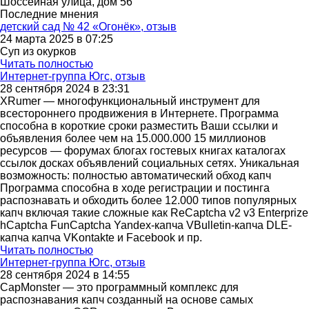
Шоссейная улица, дом 56
Последние мнения
детский сад № 42 «Огонёк», отзыв
24 марта 2025 в 07:25
Суп из окурков
Читать полностью
Интернет-группа Югс, отзыв
28 сентября 2024 в 23:31
XRumer — многофункциональный инструмент для
всестороннего продвижения в Интернете. Программа
способна в короткие сроки разместить Ваши ссылки и
объявления более чем на 15.000.000 15 миллионов
ресурсов — форумах блогах гостевых книгах каталогах
ссылок досках объявлений социальных сетях. Уникальная
возможность: полностью автоматический обход капч
Программа способна в ходе регистрации и постинга
распознавать и обходить более 12.000 типов популярных
капч включая такие сложные как ReCaptcha v2 v3 Enterprize
hCaptcha FunCaptcha Yandex-капча VBulletin-капча DLE-
капча капча VKontakte и Facebook и пр.
Читать полностью
Интернет-группа Югс, отзыв
28 сентября 2024 в 14:55
CapMonster — это программный комплекс для
распознавания капч созданный на основе самых