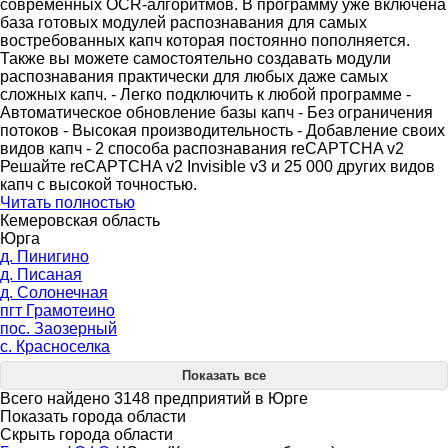
современных OCR-алгоритмов. В программу уже включена
база готовых модулей распознавания для самых
востребованных капч которая постоянно пополняется.
Также вы можете самостоятельно создавать модули
распознавания практически для любых даже самых
сложных капч. - Легко подключить к любой программе -
Автоматическое обновление базы капч - Без ограничения
потоков - Высокая производительность - Добавление своих
видов капч - 2 способа распознавания reCAPTCHA v2
Решайте reCAPTCHA v2 Invisible v3 и 25 000 других видов
капч с высокой точностью.
Читать полностью
Кемеровская область
Юрга
д. Пинигино
д. Писаная
д. Солонечная
пгт Грамотеино
пос. Заозерный
с. Красноселка
Показать все
Всего найдено 3148 предприятий в Юрге
Показать города области
Скрыть города области