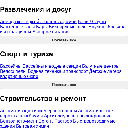
Развлечения и досуг
Аренда коттеджей / гостевых домов
Бани / Сауны
Банкетные залы
Бары
Бильярдные залы
Боулинг, бильярд
и аттракционы
Быстрое питание
Показать все
Спорт и туризм
Бассейны
Бассейны и водные секции
Батутные центры
Велосипеды
Водная техника и транспорт
Детские лагеря
Квартирные бюро
Показать все
Строительство и ремонт
Автоматизация инженерных систем
Автоматические
ворота / шлагбаумы
Архитектурное проектирование
Бензоинструмент
Бетон / Раствор
Быстровозводимые
здания
Бытовая химия