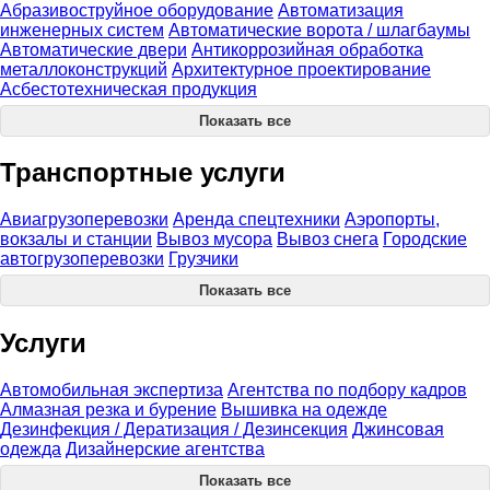
Абразивоструйное оборудование
Автоматизация
инженерных систем
Автоматические ворота / шлагбаумы
Автоматические двери
Антикоррозийная обработка
металлоконструкций
Архитектурное проектирование
Асбестотехническая продукция
Показать все
Транспортные услуги
Авиагрузоперевозки
Аренда спецтехники
Аэропорты,
вокзалы и станции
Вывоз мусора
Вывоз снега
Городские
автогрузоперевозки
Грузчики
Показать все
Услуги
Автомобильная экспертиза
Агентства по подбору кадров
Алмазная резка и бурение
Вышивка на одежде
Дезинфекция / Дератизация / Дезинсекция
Джинсовая
одежда
Дизайнерские агентства
Показать все