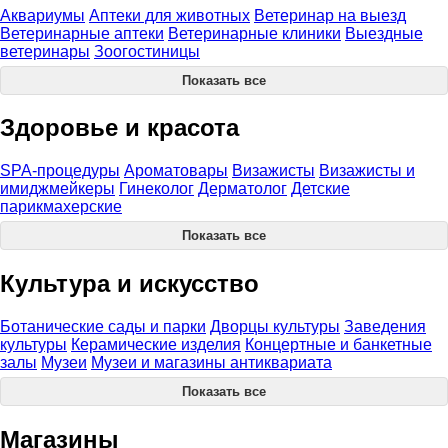
Аквариумы
Аптеки для животных
Ветеринар на выезд
Ветеринарные аптеки
Ветеринарные клиники
Выездные
ветеринары
Зоогостиницы
Показать все
Здоровье и красота
SPA-процедуры
Ароматовары
Визажисты
Визажисты и
имиджмейкеры
Гинеколог
Дерматолог
Детские
парикмахерские
Показать все
Культура и искусство
Ботанические сады и парки
Дворцы культуры
Заведения
культуры
Керамические изделия
Концертные и банкетные
залы
Музеи
Музеи и магазины антиквариата
Показать все
Магазины