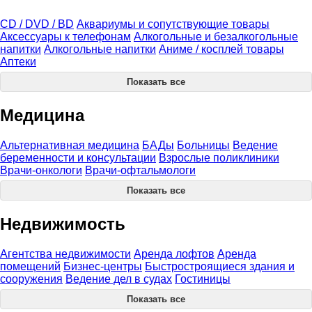
CD / DVD / BD
Аквариумы и сопутствующие товары
Аксессуары к телефонам
Алкогольные и безалкогольные
напитки
Алкогольные напитки
Аниме / косплей товары
Аптеки
Показать все
Медицина
Альтернативная медицина
БАДы
Больницы
Ведение
беременности и консультации
Взрослые поликлиники
Врачи-онкологи
Врачи-офтальмологи
Показать все
Недвижимость
Агентства недвижимости
Аренда лофтов
Аренда
помещений
Бизнес-центры
Быстростроящиеся здания и
сооружения
Ведение дел в судах
Гостиницы
Показать все