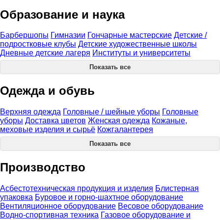
Образование и наука
Барбершопы
Гимназии
Гончарные мастерские
Детские /
подростковые клубы
Детские художественные школы
Дневные детские лагеря
Институты и университеты
Показать все
Одежда и обувь
Верхняя одежда
Головные / шейные уборы
Головные
уборы
Доставка цветов
Женская одежда
Кожаные,
меховые изделия и сырьё
Кожгалантерея
Показать все
Производство
Асбестотехническая продукция и изделия
Блистерная
упаковка
Буровое и горно-шахтное оборудование
Вентиляционное оборудование
Весовое оборудование
Водно-спортивная техника
Газовое оборудование и