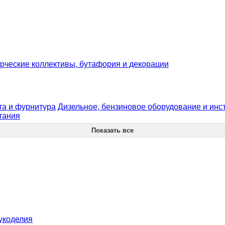
рческие коллективы, бутафория и декорации
та и фурнитура
Дизельное, бензиновое оборудование и инс
итания
Показать все
рукоделия