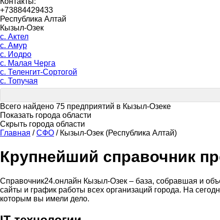
Контакты:
+73884429433
Республика Алтай
Кызыл-Озек
с. Актел
с. Амур
с. Иодро
с. Малая Черга
с. Теленгит-Сортогой
с. Топучая
Всего найдено 75 предприятий в Кызыл-Озеке
Показать города области
Скрыть города области
Главная
/
СФО
/
Кызыл-Озек (Республика Алтай)
Крупнейший справочник пр
Справочник24.онлайн Кызыл-Озек – база, собравшая и объе
сайты и график работы всех организаций города. На сегод
которым вы имели дело.
IT-технологии