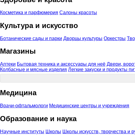
Косметика и парфюмерия
Салоны красоты
Культура и искусство
Ботанические сады и парки
Дворцы культуры
Оркестры
Тво
Магазины
Аптеки
Бытовая техника и аксессуары для неё
Двери, воро
Колбасные и мясные изделия
Легкие закуски и продукты п
Медицина
Врачи-офтальмологи
Медицинские центры и учреждения
Образование и наука
Научные институты
Школы
Школы искусств, творчества и 