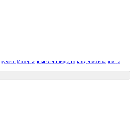
трумент
Интерьерные лестницы, ограждения и карнизы