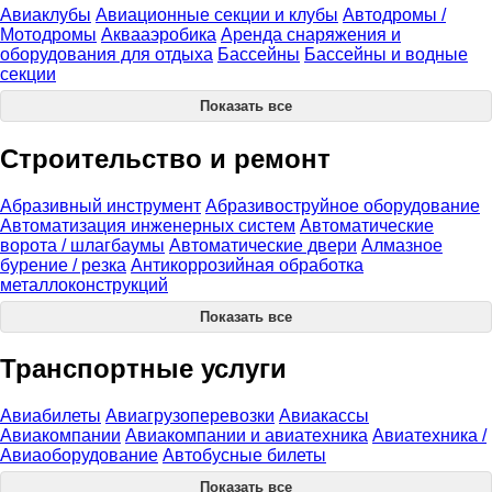
Авиаклубы
Авиационные секции и клубы
Автодромы /
Мотодромы
Аквааэробика
Аренда снаряжения и
оборудования для отдыха
Бассейны
Бассейны и водные
секции
Показать все
Строительство и ремонт
Абразивный инструмент
Абразивоструйное оборудование
Автоматизация инженерных систем
Автоматические
ворота / шлагбаумы
Автоматические двери
Алмазное
бурение / резка
Антикоррозийная обработка
металлоконструкций
Показать все
Транспортные услуги
Авиабилеты
Авиагрузоперевозки
Авиакассы
Авиакомпании
Авиакомпании и авиатехника
Авиатехника /
Авиаоборудование
Автобусные билеты
Показать все