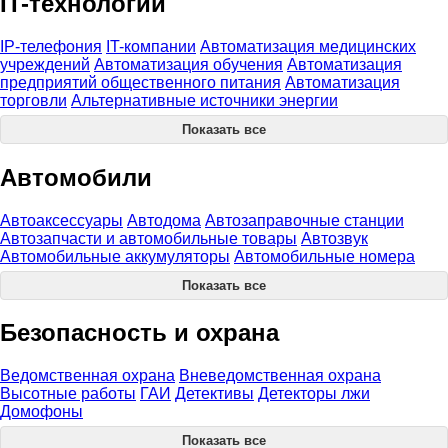
IT-технологии
IP-телефония
IT-компании
Автоматизация медицинских
учреждений
Автоматизация обучения
Автоматизация
предприятий общественного питания
Автоматизация
торговли
Альтернативные источники энергии
Показать все
Автомобили
Автоаксессуары
Автодома
Автозаправочные станции
Автозапчасти и автомобильные товары
Автозвук
Автомобильные аккумуляторы
Автомобильные номера
Показать все
Безопасность и охрана
Ведомственная охрана
Вневедомственная охрана
Высотные работы
ГАИ
Детективы
Детекторы лжи
Домофоны
Показать все