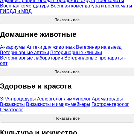
Администрация города / городского округа
Военкоматы
Военная комендатура
Военная комендатура и военкоматы
ГИБДД и МВД
Показать все
Домашние животные
Аквариумы
Аптеки для животных
Ветеринар на выезд
Ветеринарные аптеки
Ветеринарные клиники
Ветеринарные лаборатории
Ветеринарные препараты -
опт
Показать все
Здоровье и красота
SPA-процедуры
Аллерголог / иммунолог
Ароматовары
Визажисты
Визажисты и имиджмейкеры
Гастроэнтеролог
Гематолог
Показать все
Культура и искусство