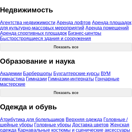
Недвижимость
Агентства недвижимости
Аренда лофтов
Аренда площадок
для культурно-массовых мероприятий
Аренда помещений
Аренда спортивных площадок
Бизнес-центры
Быстростроящиеся здания и сооружения
Показать все
Образование и наука
Академии
Барбершопы
Бухгалтерские курсы
ВУМ
гимнастика
Гимназии
Гимназии-интернаты
Гончарные
мастерские
Показать все
Одежда и обувь
Атрибутика для болельщиков
Верхняя одежда
Головные /
шейные уборы
Головные уборы
Доставка цветов
Женская
одежда
Карнавальные костюмы и сценические аксессуары