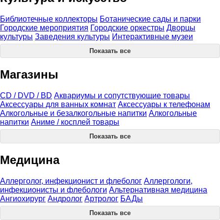
Библиотечные коллекторы
Ботанические сады и парки
Городские мероприятия
Городские оркестры
Дворцы
культуры
Заведения культуры
Интерактивные музеи
Показать все
Магазины
CD / DVD / BD
Аквариумы и сопутствующие товары
Аксессуары для ванных комнат
Аксессуары к телефонам
Алкогольные и безалкогольные напитки
Алкогольные
напитки
Аниме / косплей товары
Показать все
Медицина
Аллерголог, инфекционист и флеболог
Аллергологи,
инфекционисты и флебологи
Альтернативная медицина
Ангиохирург
Андролог
Артролог
БАДы
Показать все