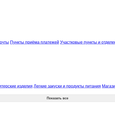
почты
Пункты приёма платежей
Участковые пункты и отдел
итерские изделия
Легкие закуски и продукты питания
Магази
Показать все