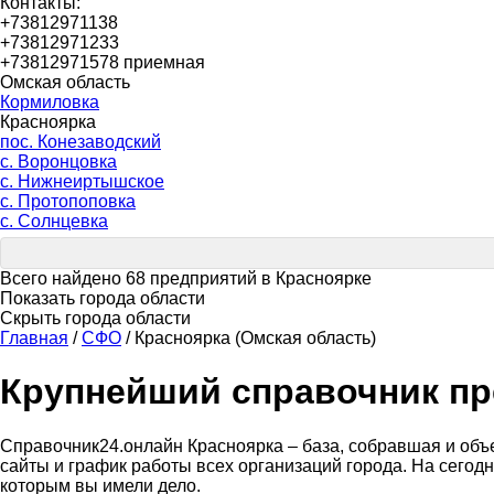
Контакты:
+73812971138
+73812971233
+73812971578 приемная
Омская область
Кормиловка
Красноярка
пос. Конезаводский
с. Воронцовка
с. Нижнеиртышское
с. Протопоповка
с. Солнцевка
Всего найдено 68 предприятий в Красноярке
Показать города области
Скрыть города области
Главная
/
СФО
/
Красноярка (Омская область)
Крупнейший справочник пр
Справочник24.онлайн Красноярка – база, собравшая и объе
сайты и график работы всех организаций города. На сегод
которым вы имели дело.