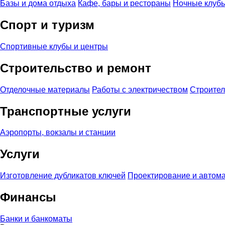
Базы и дома отдыха
Кафе, бары и рестораны
Ночные клубы
Спорт и туризм
Спортивные клубы и центры
Строительство и ремонт
Отделочные материалы
Работы с электричеством
Строите
Транспортные услуги
Аэропорты, вокзалы и станции
Услуги
Изготовление дубликатов ключей
Проектирование и автом
Финансы
Банки и банкоматы