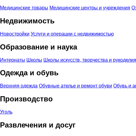
Медицинские товары
Медицинские центры и учреждения
О
Недвижимость
Новостройки
Услуги и операции с недвижимостью
Образование и наука
Интернаты
Школы
Школы искусств, творчества и рукодели
Одежда и обувь
Верхняя одежда
Обувные ателье и ремонт обуви
Обувь и а
Производство
Уголь
Развлечения и досуг