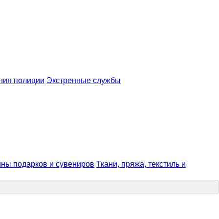
ения полиции
Экстренные службы
ны подарков и сувениров
Ткани, пряжа, текстиль и