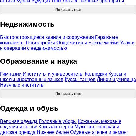
оптика
Курсы будущих мам
Лекарственные препараты
Показать все
Недвижимость
Быстростроящиеся здания и сооружения
Гаражные
комплексы
Новостройки
Общежития и малосемейки
Услуги
и операции с недвижимостью
Образование и наука
Гимназии
Институты и университеты
Колледжи
Курсы и
школы иностранных языков
Курсы танцев
Лицеи и училища
Научные институты
Показать все
Одежда и обувь
Верхняя одежда
Головные уборы
Кожаные, меховые
изделия и сырьё
Кожгалантерея
Мужская, женская и
детская одежда
Нижнее бельё
Обувные ателье и ремонт