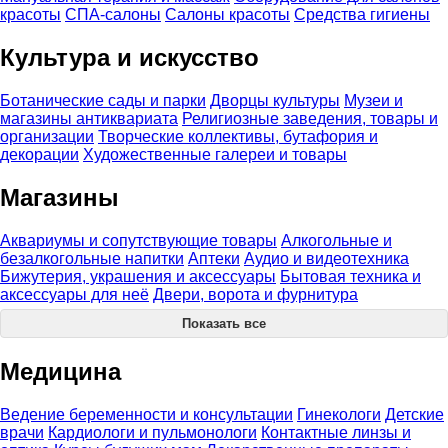
красоты
СПА-салоны
Салоны красоты
Средства гигиены
Культура и искусство
Ботанические сады и парки
Дворцы культуры
Музеи и
магазины антиквариата
Религиозные заведения, товары и
организации
Творческие коллективы, бутафория и
декорации
Художественные галереи и товары
Магазины
Аквариумы и сопутствующие товары
Алкогольные и
безалкогольные напитки
Аптеки
Аудио и видеотехника
Бижутерия, украшения и аксессуары
Бытовая техника и
аксессуары для неё
Двери, ворота и фурнитура
Показать все
Медицина
Ведение беременности и консультации
Гинекологи
Детские
врачи
Кардиологи и пульмонологи
Контактные линзы и