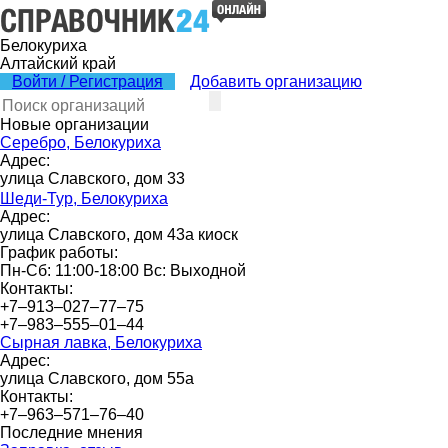
Белокуриха
Алтайский край
Войти / Регистрация
Добавить организацию
Новые организации
Серебро, Белокуриха
Адрес:
улица Славского, дом 33
Шеди-Тур, Белокуриха
Адрес:
улица Славского, дом 43а киоск
График работы:
Пн-Сб: 11:00-18:00 Вс: Выходной
Контакты:
+7‒913‒027‒77‒75
+7‒983‒555‒01‒44
Сырная лавка, Белокуриха
Адрес:
улица Славского, дом 55а
Контакты:
+7‒963‒571‒76‒40
Последние мнения