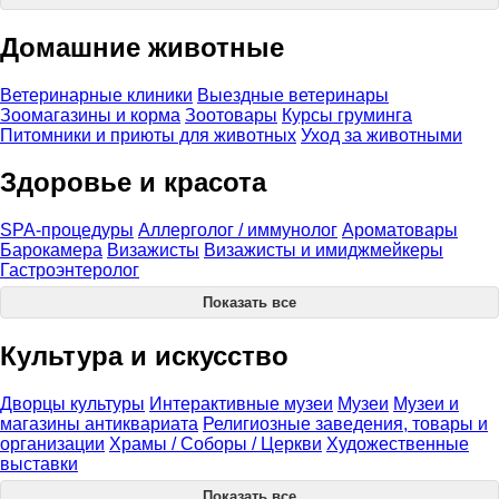
Домашние животные
Ветеринарные клиники
Выездные ветеринары
Зоомагазины и корма
Зоотовары
Курсы груминга
Питомники и приюты для животных
Уход за животными
Здоровье и красота
SPA-процедуры
Аллерголог / иммунолог
Ароматовары
Барокамера
Визажисты
Визажисты и имиджмейкеры
Гастроэнтеролог
Показать все
Культура и искусство
Дворцы культуры
Интерактивные музеи
Музеи
Музеи и
магазины антиквариата
Религиозные заведения, товары и
организации
Храмы / Соборы / Церкви
Художественные
выставки
Показать все