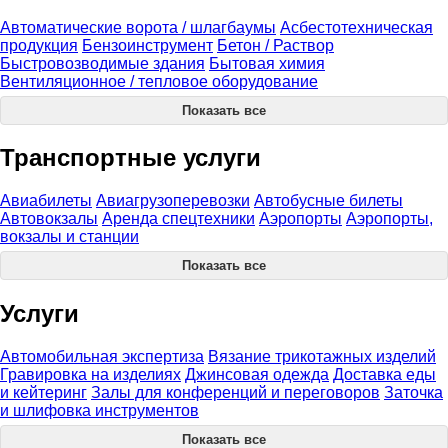
Автоматические ворота / шлагбаумы
Асбестотехническая
продукция
Бензоинструмент
Бетон / Раствор
Быстровозводимые здания
Бытовая химия
Вентиляционное / тепловое оборудование
Показать все
Транспортные услуги
Авиабилеты
Авиагрузоперевозки
Автобусные билеты
Автовокзалы
Аренда спецтехники
Аэропорты
Аэропорты,
вокзалы и станции
Показать все
Услуги
Автомобильная экспертиза
Вязание трикотажных изделий
Гравировка на изделиях
Джинсовая одежда
Доставка еды
и кейтеринг
Залы для конференций и переговоров
Заточка
и шлифовка инструментов
Показать все