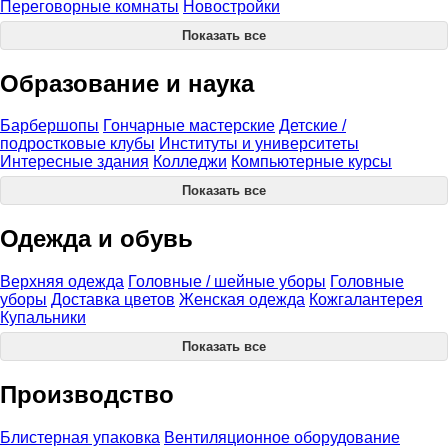
Переговорные комнаты
Новостройки
Показать все
Образование и наука
Барбершопы
Гончарные мастерские
Детские /
подростковые клубы
Институты и университеты
Интересные здания
Колледжи
Компьютерные курсы
Показать все
Одежда и обувь
Верхняя одежда
Головные / шейные уборы
Головные
уборы
Доставка цветов
Женская одежда
Кожгалантерея
Купальники
Показать все
Производство
Блистерная упаковка
Вентиляционное оборудование