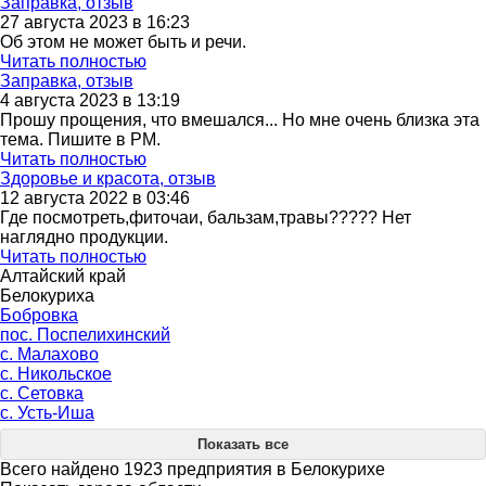
Заправка, отзыв
27 августа 2023 в 16:23
Об этом не может быть и речи.
Читать полностью
Заправка, отзыв
4 августа 2023 в 13:19
Прошу прощения, что вмешался... Но мне очень близка эта
тема. Пишите в PM.
Читать полностью
Здоровье и красота, отзыв
12 августа 2022 в 03:46
Где посмотреть,фиточаи, бальзам,травы????? Нет
наглядно продукции.
Читать полностью
Алтайский край
Белокуриха
Бобровка
пос. Поспелихинский
с. Малахово
с. Никольское
с. Сетовка
с. Усть-Иша
Показать все
Всего найдено 1923 предприятия в Белокурихе