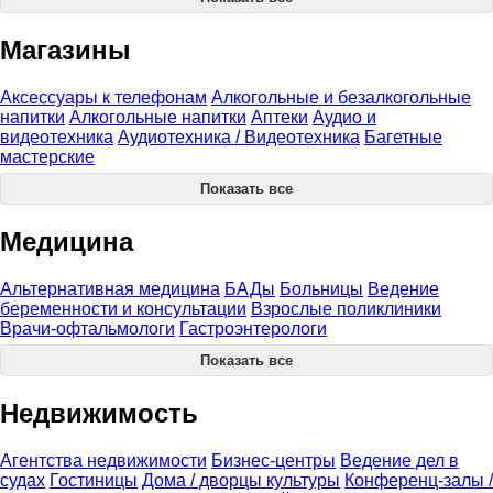
Магазины
Аксессуары к телефонам
Алкогольные и безалкогольные
напитки
Алкогольные напитки
Аптеки
Аудио и
видеотехника
Аудиотехника / Видеотехника
Багетные
мастерские
Показать все
Медицина
Альтернативная медицина
БАДы
Больницы
Ведение
беременности и консультации
Взрослые поликлиники
Врачи-офтальмологи
Гастроэнтерологи
Показать все
Недвижимость
Агентства недвижимости
Бизнес-центры
Ведение дел в
судах
Гостиницы
Дома / дворцы культуры
Конференц-залы /