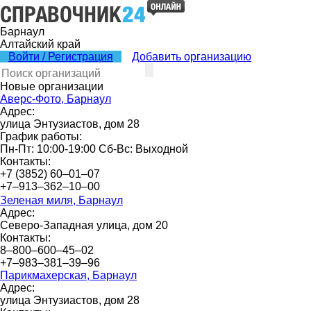
Барнаул
Алтайский край
Войти / Регистрация
Добавить организацию
Новые организации
Аверс-Фото, Барнаул
Адрес:
улица Энтузиастов, дом 28
График работы:
Пн-Пт: 10:00-19:00 Сб-Вс: Выходной
Контакты:
+7 (3852) 60‒01‒07
+7‒913‒362‒10‒00
Зеленая миля, Барнаул
Адрес:
Северо-Западная улица, дом 20
Контакты:
8‒800‒600‒45‒02
+7‒983‒381‒39‒96
Парикмахерская, Барнаул
Адрес:
улица Энтузиастов, дом 28