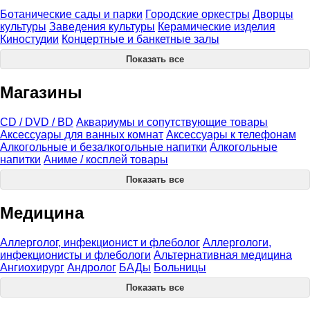
Ботанические сады и парки
Городские оркестры
Дворцы
культуры
Заведения культуры
Керамические изделия
Киностудии
Концертные и банкетные залы
Показать все
Магазины
CD / DVD / BD
Аквариумы и сопутствующие товары
Аксессуары для ванных комнат
Аксессуары к телефонам
Алкогольные и безалкогольные напитки
Алкогольные
напитки
Аниме / косплей товары
Показать все
Медицина
Аллерголог, инфекционист и флеболог
Аллергологи,
инфекционисты и флебологи
Альтернативная медицина
Ангиохирург
Андролог
БАДы
Больницы
Показать все