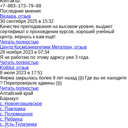
Контакты:
+7‒983‒173‒79‒68
Последние мнения
Ведара, отзыв
30 сентября 2025 в 15:32
Качество преподавания на высоком уровне, выдают
сертификат о прохождении курсов, хороший учебный
центр, вернусь к вам ещё!
Читать полностью
Центр Космоэнергетики Метатрон, отзыв
28 ноября 2023 в 07:34
Я не работаю по этому адресу уже 3 года.
Читать полностью
Kotlitut, отзыв
8 июля 2023 в 17:51
Фирма закрылась более 9 лет назад )))) Где вы ее находите
? Перепроверьте админы ))))
Читать полностью
Алтайский край
Барнаул
с. Новоегорьевское
с. Павловка
с. Поломошное
с. Ребриха
с. Усть-Тулатинка