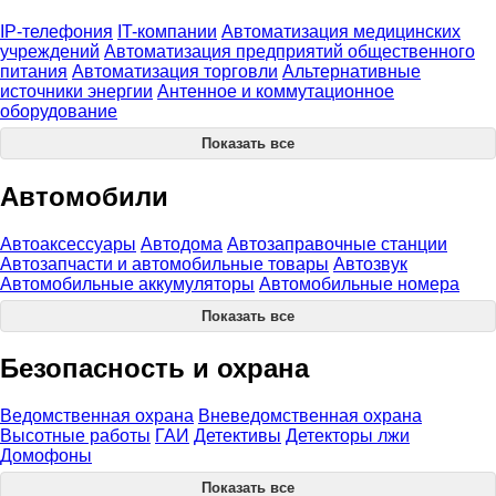
IP-телефония
IT-компании
Автоматизация медицинских
учреждений
Автоматизация предприятий общественного
питания
Автоматизация торговли
Альтернативные
источники энергии
Антенное и коммутационное
оборудование
Показать все
Автомобили
Автоаксессуары
Автодома
Автозаправочные станции
Автозапчасти и автомобильные товары
Автозвук
Автомобильные аккумуляторы
Автомобильные номера
Показать все
Безопасность и охрана
Ведомственная охрана
Вневедомственная охрана
Высотные работы
ГАИ
Детективы
Детекторы лжи
Домофоны
Показать все