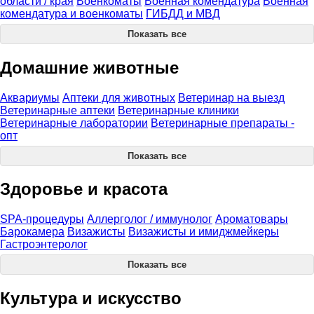
области / края
Военкоматы
Военная комендатура
Военная
комендатура и военкоматы
ГИБДД и МВД
Показать все
Домашние животные
Аквариумы
Аптеки для животных
Ветеринар на выезд
Ветеринарные аптеки
Ветеринарные клиники
Ветеринарные лаборатории
Ветеринарные препараты -
опт
Показать все
Здоровье и красота
SPA-процедуры
Аллерголог / иммунолог
Ароматовары
Барокамера
Визажисты
Визажисты и имиджмейкеры
Гастроэнтеролог
Показать все
Культура и искусство