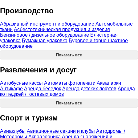
Производство
Абразивный инструмент и оборудование
Автомобильные
ткани
Асбестотехническая продукция и изделия
Бензиновое / дизельное оборудование
Блистерная
упаковка
Бумажная упаковка
Буровое и горно-шахтное
оборудование
Показать все
Развлечения и досуг
Автобусные кассы
Автоматы фотопечати
Аквапарки
Антикафе
Аренда беседок
Аренда детских лофтов
Аренда
коттеджей / гостевых домов
Показать все
Спорт и туризм
Авиаклубы
Авиационные секции и клубы
Автодромы /
Мотодромы
Аквааэробика
Аренда снаряжения и